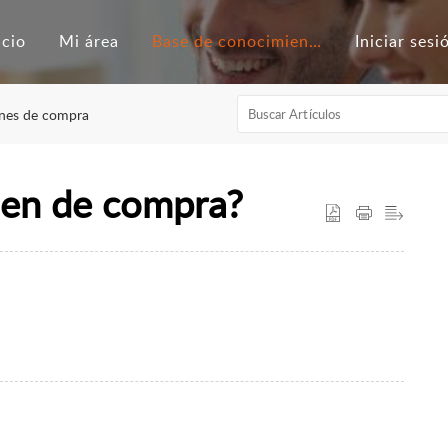
icio
Mi área
Base de conocimientos
Iniciar sesi
nes de compra
den de compra?